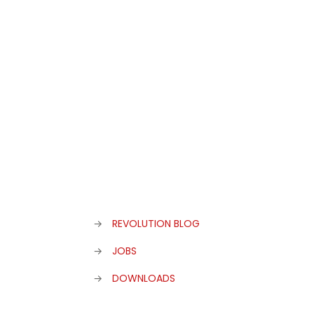
Eat&Style Winner 2019
→
REVOLUTION BLOG
→
JOBS
→
DOWNLOADS