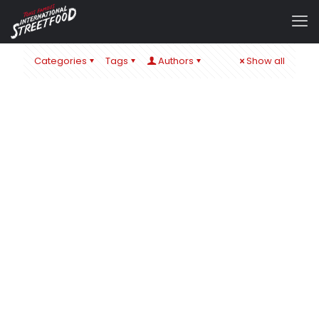
Categories
Tags
Authors
Show all
admin
at
1. Dezember 2025
Toni´s Weihnachtswochen – Genuss mit Feuer &
Flamme