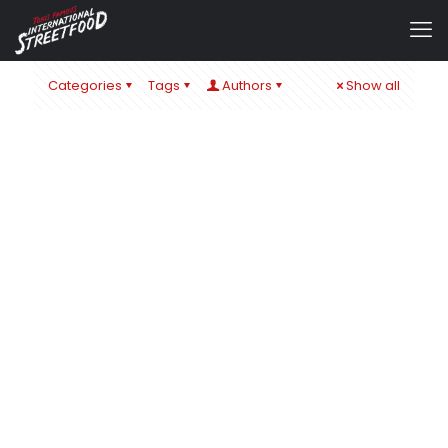
Categories
Tags
Authors
Show all
admin
at
29. Juli 2024
FÜR DIE GRIECHISCHEN GÖTTERN DER OLYMPISCHEN
SOMMERSPIELE