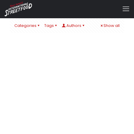
Categories
Tags
Authors
Show all
admin
at
22. November 2019
0
MAN´S WORLD HAMBURG 2019